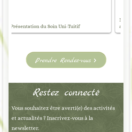
Marché Nocturne de Vanosc – Samedi 1
Ma
août
Éd
Prendre Rendez-vous
Restez connecté
Vous souhaitez être averti(e) des activités
et actualités ? Inscrivez-vous à la
newsletter.