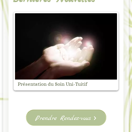
Marché Nocturne de Vanosc – Samedi 1
if
août
Prendre Rendez-vous