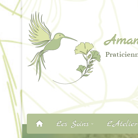
Aman
Praticienn
Les Soins
L’Atelie