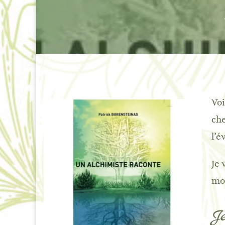
Voi
che
l’é
Je 
mon
Je