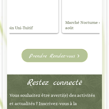
Marché Nocturne de Vanosc – Samedi 1
Ma
août
Éd
Prendre Rendez-vous
Restez connecté
Vous souhaitez être averti(e) des activités
et actualités ? Inscrivez-vous à la