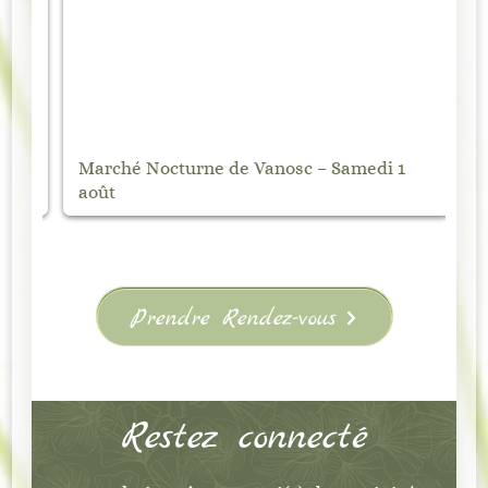
Marché Nocturne de Vanosc – Samedi 1
Ma
août
Éd
Prendre Rendez-vous
Restez connecté