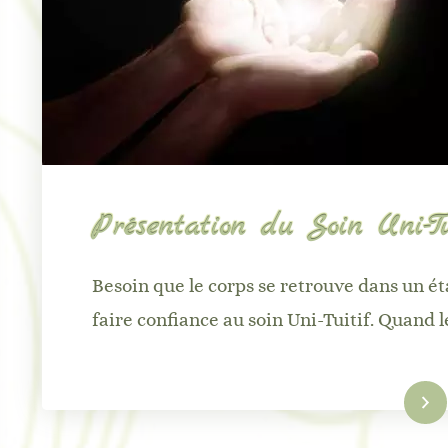
Présentation du Soin Uni-Tu
arché Nocturne – Colombie-le-
Marché Nocturne – 
Besoin que le corps se retrouve dans un é
ieux – Édition 2026
Colombie-le-Vieux
faire confiance au soin Uni-Tuitif. Quand le
Lire la suite