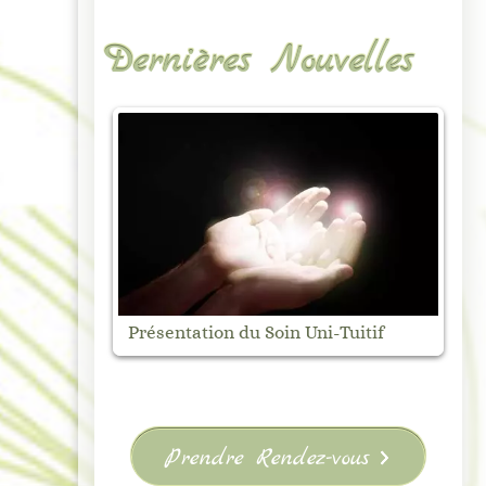
Dernières Nouvelles
Marché Nocturne de Vanosc –
M
uitif
Samedi 1 août
V
Prendre Rendez-vous