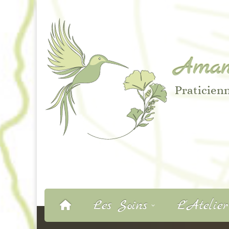
Aman
Praticienn
Les Soins
L’Atelie