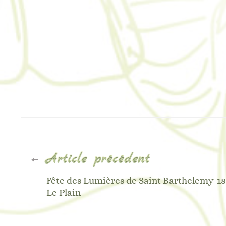
Navigation
Article précédent
d'article
Fête des Lumières de Saint Barthelemy
18
Le Plain