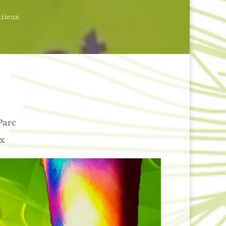
ézieux
Parc
ux