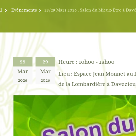
l
Évènements
28/29 Mars 2026 : Salon du Mieux-Être à Dav
28
29
Heure :
10h00 - 18h00
Mar
Mar
Lieu :
Espace Jean Monnet au 
2026
2026
de la Lombardière à Davezie