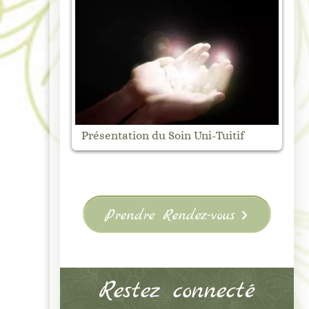
Marché Nocturne de Vanosc –
M
uitif
Samedi 1 août
V
Prendre Rendez-vous
Restez connecté