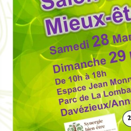
arché Nocturne – Colombie-le-
Marché Nocturne – 
ieux – Édition 2026
Colombie-le-Vieux