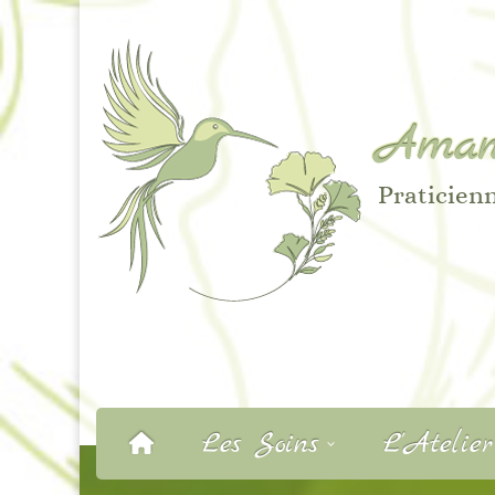
Aman
Praticienn
Les Soins
L’Atelie