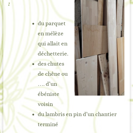
:
du parquet
en mélèze
qui allait en
déchetterie.
des chutes
de chêne ou
…. d’un
ébéniste
voisin
du lambris en pin d’un chantier
terminé