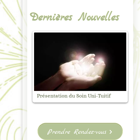
Dernières Nouvelles
Marché Nocturne de Vanosc –
M
uitif
Samedi 1 août
V
Prendre Rendez-vous