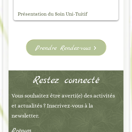
Marché Nocturne de Vanosc – Samedi 1
Ma
août
Éd
Prendre Rendez-vous
Restez connecté
Vous souhaitez être averti(e) des activités
et actualités ? Inscrivez-vous à la
newsletter.
Prénom