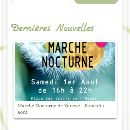
Dernières Nouvelles
Marché Nocturne de Vanosc – Samedi 1
Ma
août
Éd