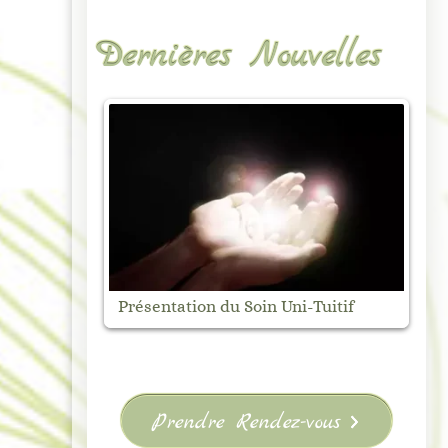
Dernières Nouvelles
Marché Nocturne de Vanosc –
M
uitif
Samedi 1 août
V
Prendre Rendez-vous